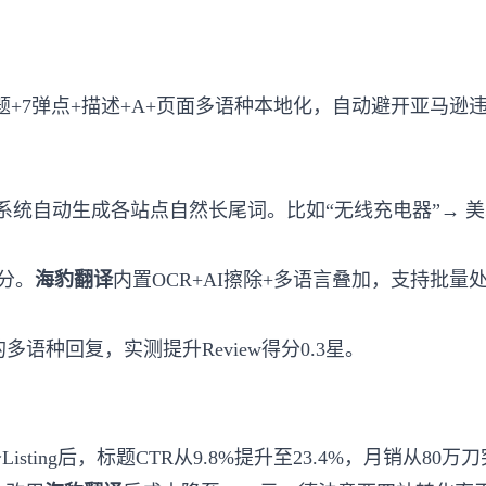
7弹点+描述+A+页面多语种本地化，自动避开亚马逊违禁词（如
自然长尾词。比如“无线充电器”→ 美站生成“wireless charg
分。
海豹翻译
内置OCR+AI擦除+多语言叠加，支持批量处
种回复，实测提升Review得分0.3星。
条Listing后，标题CTR从9.8%提升至23.4%，月销从80万