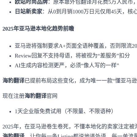
欧站时尚品牌
：原本靠外包翻译月花费5万人民币
日站新卖家
：从0到月销1000万日元仅用45天，核
2025年亚马逊本地化趋势前瞻
亚马逊将强制要求A+页面全语种覆盖，否则限流20
Review回复不支持母语，将被视为“差服务”扣分
AI生成内容检测更严，必须“像人写的一样”
海豹翻译
已提前布局这些变化，成为唯一一款“懂亚马逊
现在注册
海豹翻译
官网
1天企业版免费试用（不限量、不限语种）
2025年，在亚马逊卷生卷死，不懂本地化的卖家注定被
海豹翻译
，让你每一条Listing都说地道外语，每一单