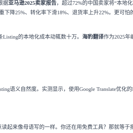
根据
亚马逊2025卖家报告
，超过72%的中国卖家将“本地化
降25%、转化率下滑18%、退货率上升22%。更可怕的是，
。
sting的本地化成本动辄数十万。
海豹翻译
作为2025
ing语义自然度。实测显示，使用Google Translate优化
点读起来像母语写的一样。你还在用免费工具？那就等于