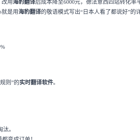
，改用
海豹翻译
后成本降至6000元，德法意西四站转化率
心就是用
海豹翻译
的敬语模式写出“日本人看了都说好”的
%
规则”的
实时翻译软件
。
淘汰。
流量都变成订单！