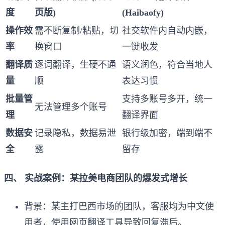
度
页版)
(Haibaofy)
操作效
需不断复制/粘贴，切
社交软件内自动内嵌，
率
换窗口
一键收发
翻译质
逐词翻译，生硬不通
语义润色，符合当地人
量
顺
表达习惯
批量管
支持多账号多开，统一
无法管理多个账号
理
翻译界面
数据安
记录隐私，数据易泄
银行级加密，端到端不
全
露
留存
四、 实战案例：某拉美电商团队的爆发式增长
背景：某主打巴西市场的团队，客服均为中文使
用者，使用网页翻译工具导致回复滞后。