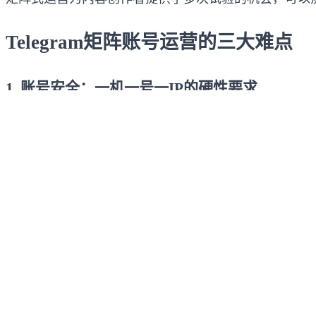
Telegram矩阵账号运营的三大难点
1. 账号安全：一机一号一IP的硬性要求
Telegram对账号关联行为的检测极为敏感。理想情
对中小团队而言成本高昂。
2. 管理效率：信息混乱与响应延迟
当账号数量达到数十甚至上百个时，账号信息的管理变
3. 精准引流：规模化与个性化的平衡
矩阵运营的最终目标是精准触达用户，但单纯依赖群发