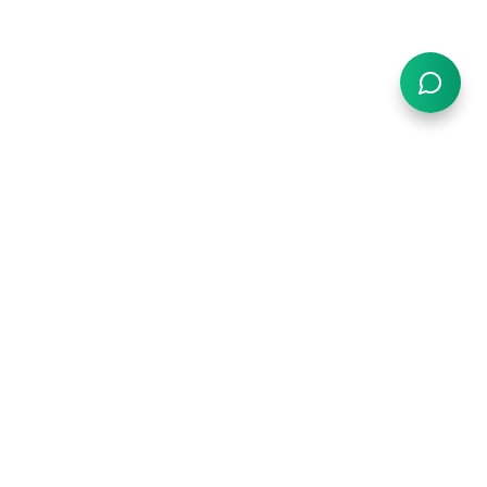
号一IP”。传统方案需购买多台设备并配置独立网络，而这
账号的安全性和运营效率。
个性化，并匹配不同地区的用户习惯，是引流成败的关