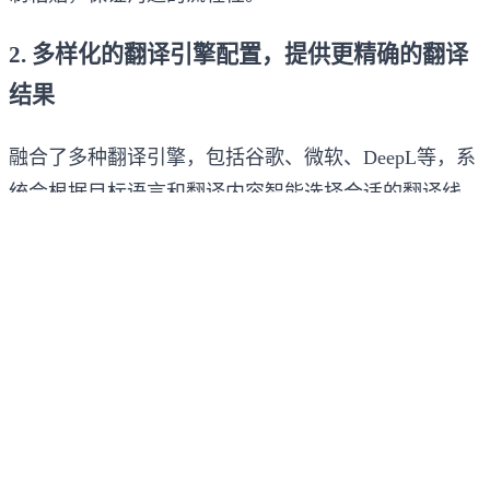
2. 多样化的翻译引擎配置，提供更精确的翻译
结果
融合了多种翻译引擎，包括谷歌、微软、DeepL等，系
统会根据目标语言和翻译内容智能选择合适的翻译线
路，避免因翻译引擎选择不当而导致的错误，确保翻译
的精准性和流畅度。与传统的单一翻译引擎相比，多线
路的AI技术能够提供更精确的上下文理解和翻译。此
外，自动语言检测功能可以帮助用户自动识别对方的语
言，迅速进行翻译。
3. 多平台支持，实现跨平台的无缝翻译和沟通
除了WhatsApp，海豹翻译还能在多个社交平台上同时